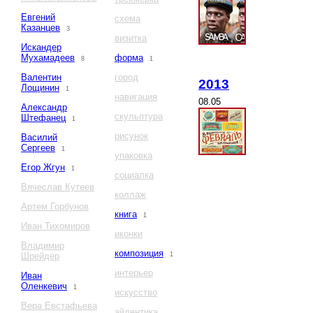
Евгений
схема
Казанцев
3
визитка
Искандер
Мухамадеев
форма
8
1
Валентин
город
2013
Лощинин
1
навигация
08.05
Александр
скульптура
Штефанец
1
рисунок
Василий
Сергеев
1
упаковка
Егор Жгун
1
социалка
Вячеслав Кутеев
коллаж
Артем Горбунов
книга
1
Иван Тихомиров
иконки
Владимир
композиция
Шрейдер
1
интерьер
Иван
Оленкевич
1
искусство
Вера Евстафьева
айдентика