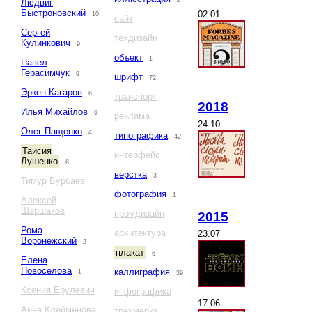
2
Людвиг
Быстроновский
02.01
10
сайт
Сергей
техдизайн
Кулинкович
9
объект
1
Павел
Герасимчук
9
шрифт
72
Эркен Кагаров
6
транспорт
2018
Илья Михайлов
9
реклама
24.10
Олег Пащенко
4
типографика
42
Таисия
интерфейс
Лушенко
6
верстка
3
Тимур Бурбаев
фотография
1
Алексей
Шаршаков
промдизайн
2015
Рома
архитектура
23.07
Воронежский
2
плакат
6
Елена
Новоселова
каллиграфия
1
39
Ксения Ерулевич
инфографика
17.06
Анна Клейменова
трехмерка