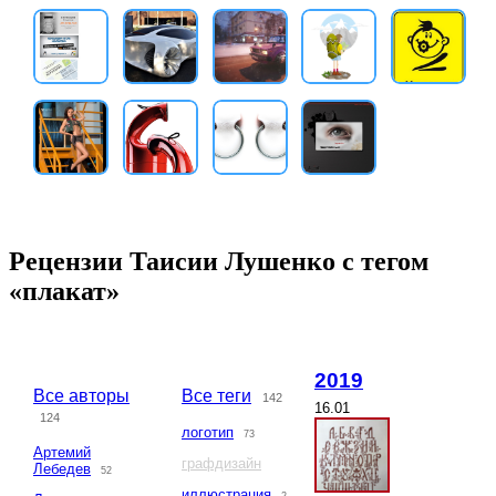
Рецензии Таисии Лушенко с тегом
«плакат»
2019
Все авторы
Все теги
142
16.01
124
логотип
73
Артемий
графдизайн
Лебедев
52
иллюстрация