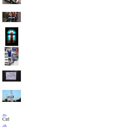
←
Ctrl
→