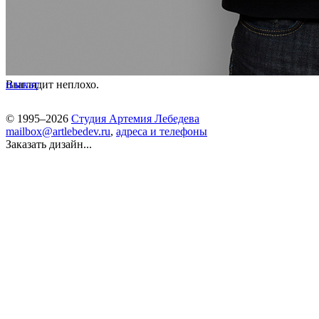
Выглядит неплохо.
плакат
© 1995–2026
Студия Артемия Лебедева
mailbox@artlebedev.ru
,
адреса и телефоны
Заказать дизайн...