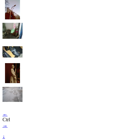
←
Ctrl
→
↓