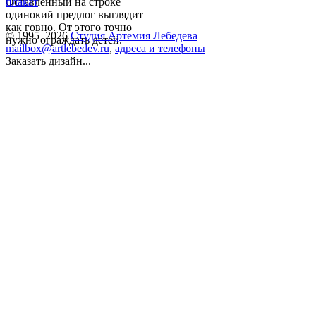
Оставленный на строке
плакат
одинокий предлог выглядит
как говно. От этого точно
© 1995–2026
Студия Артемия Лебедева
нужно ограждать детей.
mailbox@artlebedev.ru
,
адреса и телефоны
Заказать дизайн...