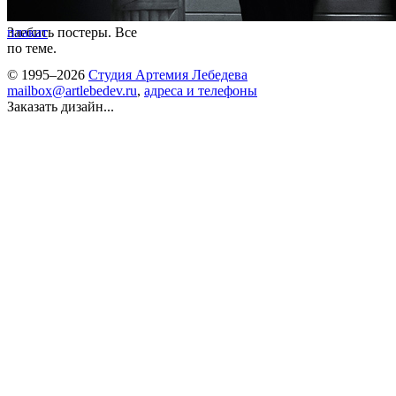
Заебись постеры. Все
плакат
по теме.
© 1995–2026
Студия Артемия Лебедева
mailbox@artlebedev.ru
,
адреса и телефоны
Заказать дизайн...