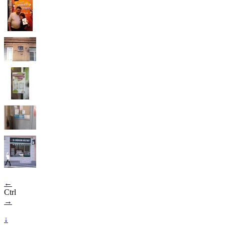
←
Ctrl
→
↓