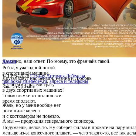
Да ладно, наш ответ. По-моему, это франчайз такой.
плакат
Ребзя, я уже одной ногой
в спортивной машине.
© 1995–2026
Студия Артемия Лебедева
Друзья зовут нас Бензин, Резина и Любовь.
mailbox@artlebedev.ru
,
адреса и телефоны
А я обеими ногами сразу
Заказать дизайн...
в двух спортивных машинах!
Только лямки от штанов все
время сползают.
Жаль, но у меня вообще нет
ноги ниже колена
и с костюмером не повезло.
А мы — продукция генерального спонсора.
Подумаешь, делов-то. Ну соберет фильм в прокате на пару ми
меньше из-за копеечного плаката — чего такого-то, все так дел