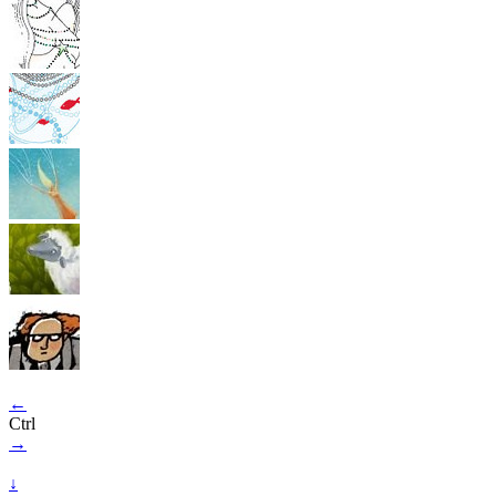
←
Ctrl
→
↓