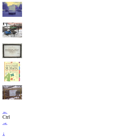
←
Ctrl
→
↓