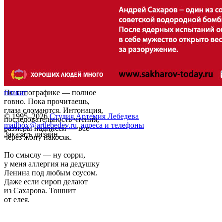
По типографике — полное
плакат
говно. Пока прочитаешь,
глаза сломаются. Интонация,
© 1995–2026
Студия Артемия Лебедева
последовательность чтения,
mailbox@artlebedev.ru
,
адреса и телефоны
размеры надписей — все
Заказать дизайн...
через жопу накосяк.
По смыслу — ну сорри,
у меня аллергия на дедушку
Ленина под любым соусом.
Даже если сироп делают
из Сахарова. Тошнит
от елея.