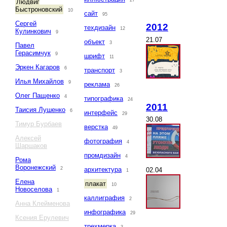
27
Людвиг
Быстроновский
10
сайт
95
Сергей
2012
техдизайн
12
Кулинкович
9
21.07
объект
3
Павел
Герасимчук
9
шрифт
11
Эркен Кагаров
6
транспорт
3
Илья Михайлов
9
реклама
26
Олег Пащенко
4
типографика
24
2011
Таисия Лушенко
6
интерфейс
29
30.08
Тимур Бурбаев
верстка
49
Алексей
фотография
4
Шаршаков
промдизайн
4
Рома
Воронежский
2
архитектура
02.04
1
Елена
плакат
10
Новоселова
1
каллиграфия
2
Анна Клейменова
инфографика
29
Ксения Ерулевич
трехмерка