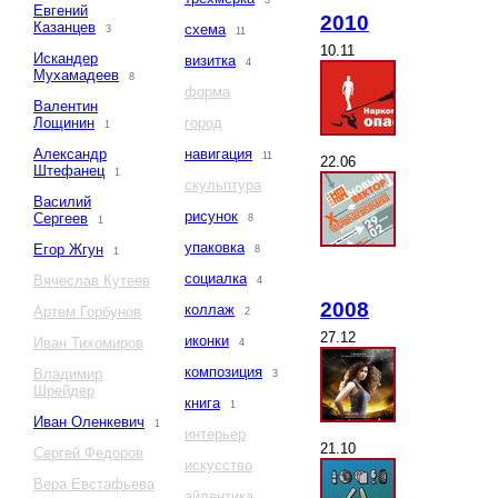
3
Евгений
2010
Казанцев
схема
3
11
10.11
Искандер
визитка
4
Мухамадеев
8
форма
Валентин
Лощинин
город
1
Александр
навигация
11
22.06
Штефанец
1
скульптура
Василий
рисунок
Сергеев
8
1
упаковка
Егор Жгун
8
1
социалка
Вячеслав Кутеев
4
2008
коллаж
Артем Горбунов
2
27.12
иконки
Иван Тихомиров
4
композиция
Владимир
3
Шрейдер
книга
1
Иван Оленкевич
1
интерьер
21.10
Сергей Федоров
искусство
Вера Евстафьева
айдентика