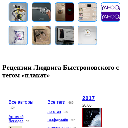
Рецензии Людвига Быстроновского с
тегом «плакат»
2017
Все авторы
Все теги
469
28.06
124
логотип
185
Артемий
графдизайн
287
Лебедев
52
иллюстрация