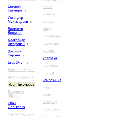
Евгений
схема
Казанцев
3
визитка
Искандер
Мухамадеев
форма
8
Валентин
город
Лощинин
1
скульптура
Александр
навигация
Штефанец
1
рисунок
Василий
Сергеев
1
упаковка
1
Егор Жгун
1
социалка
Вячеслав Кутеев
коллаж
Артем Горбунов
композиция
1
Иван Тихомиров
книга
Владимир
иконки
Шрейдер
интерьер
Иван
Оленкевич
1
искусство
Сергей Федоров
айдентика