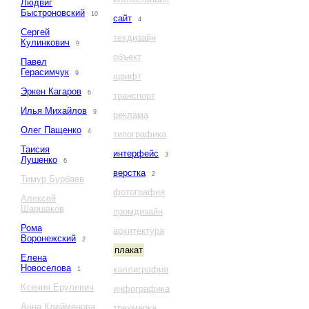
Людвиг
Быстроновский
10
сайт
4
Сергей
техдизайн
Кулинкович
9
объект
Павел
Герасимчук
9
шрифт
Эркен Кагаров
6
транспорт
Илья Михайлов
9
реклама
Олег Пащенко
4
типографика
Таисия
интерфейс
3
Лушенко
6
верстка
2
Тимур Бурбаев
фотография
Алексей
Шаршаков
промдизайн
Рома
архитектура
Воронежский
2
плакат
Елена
Новоселова
каллиграфия
1
Ксения Ерулевич
инфографика
Анна Клейменова
трехмерка