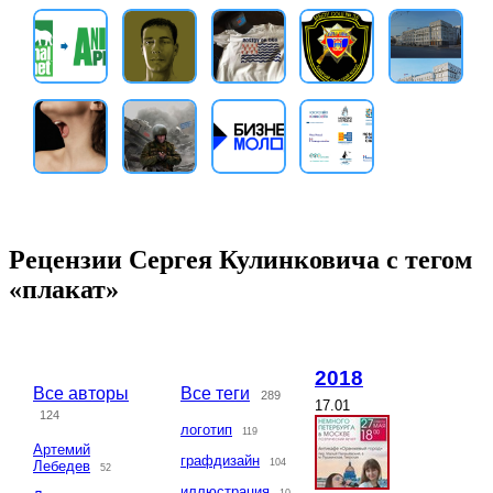
Рецензии Сергея Кулинковича с тегом
«плакат»
2018
Все авторы
Все теги
289
17.01
124
логотип
119
Артемий
графдизайн
104
Лебедев
52
иллюстрация