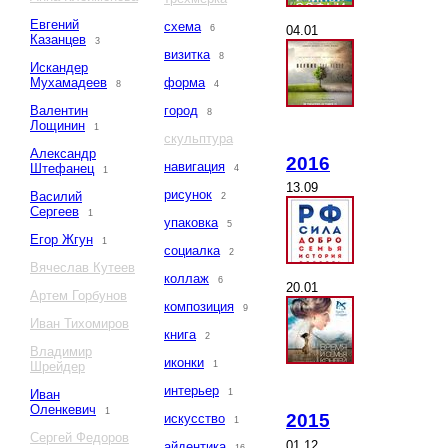
Евгений
схема
04.01
6
Казанцев
3
визитка
8
Искандер
Мухамадеев
форма
8
4
Валентин
город
8
Лощинин
1
скульптура
Александр
2016
навигация
Штефанец
4
1
13.09
рисунок
Василий
2
Сергеев
1
упаковка
5
Егор Жгун
1
социалка
2
Вячеслав Кутеев
коллаж
6
20.01
Артем Горбунов
композиция
9
Иван Тихомиров
книга
2
Владимир
иконки
Шрейдер
1
интерьер
Иван
1
Оленкевич
1
2015
искусство
1
Сергей Федоров
01.12
айдентика