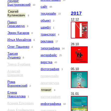
10
Людвиг
Быстроновский
10
сайт
65
Сергей
2017
техдизайн
15
Кулинкович
9
12.12
объект
2
Павел
Герасимчук
9
шрифт
1
Эркен Кагаров
6
транспорт
4
Илья Михайлов
9
реклама
17
28.10
Олег Пащенко
4
типографика
14
Таисия
интерфейс
25
Лушенко
6
верстка
43
Тимур Бурбаев
05.10
фотография
3
Алексей
Шаршаков
промдизайн
Рома
архитектура
Воронежский
2
плакат
9
Елена
31.01
Новоселова
каллиграфия
1
Ксения Ерулевич
инфографика
10
Анна Клейменова
трехмерка