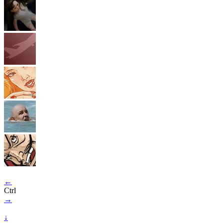
←
Ctrl
→
↓