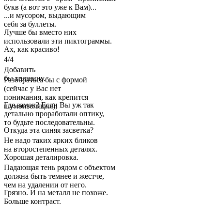
букв (а вот это уже к Вам)...
...и мусором, выдающим
себя за буллеты.
Лучше бы вместо них
использовали эти пиктограммы.
Ах, как красиво!
4/4
Добавить
бы толщину.
Разобраться бы с формой
(сейчас у Вас нет
понимания, как крепится
Где замок? Если Вы уж так
шумоизоляция),
детально проработали оптику,
то будьте последовательны.
Откуда эта синяя засветка?
Не надо таких ярких бликов
на второстепенных деталях.
Хорошая деталировка.
Падающая тень рядом с объектом
должна быть темнее и жестче,
чем на удалении от него.
Грязно. И на металл не похоже.
Больше контраст.