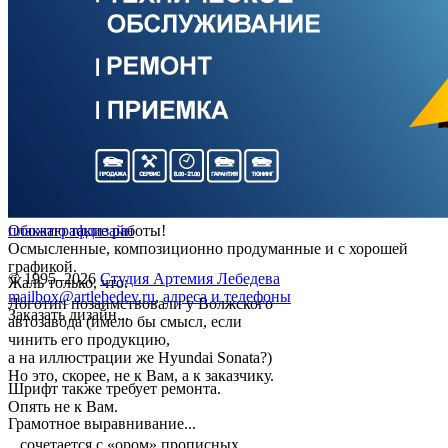
Обожаю такие работы!
плакат
графдизайн
Осмысленные, композиционно продуманные и с хорошей
графикой.
© 1995–2026
Студия Артемия Лебедева
Жаль только, что:
mailbox@artlebedev.ru
,
адреса и телефоны
Логотип позаимствовали у Волжского
Заказать дизайн...
автозавода (имело бы смысл, если
чинить его продукцию,
а на иллюстрации же Hyundai Sonata?)
Но это, скорее, не к Вам, а к заказчику.
Шрифт также требует ремонта.
Опять не к Вам.
Грамотное выравнивание...
...сочетается с «ором» прописных