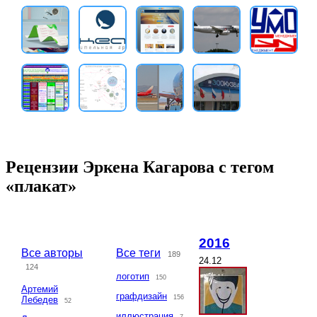
Рецензии Эркена Кагарова с тегом
«плакат»
2016
Все авторы
Все теги
189
24.12
124
логотип
150
Артемий
графдизайн
156
Лебедев
52
иллюстрация