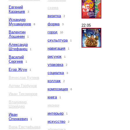
Евгений
схема
Казанцев
3
визитка
2
Искандер
Мухамадеев
форма
8
3
22.05
Валентин
город
10
Лощинин
1
скульптура
1
Александр
навигация
Штефанец
1
1
рисунок
Василий
1
Сергеев
1
упаковка
2
Егор Жгун
1
социалка
3
Вячеслав Кутеев
коллаж
2
Артем Горбунов
композиция
6
Иван Тихомиров
книга
1
Владимир
иконки
Шрейдер
интерьер
Иван
1
Оленкевич
1
искусство
2
Вера Евстафьева
айдентика