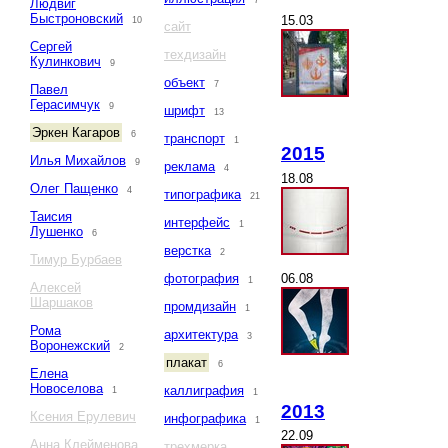
7
Людвиг
Быстроновский
15.03
10
сайт
Сергей
техдизайн
Кулинкович
9
объект
7
Павел
Герасимчук
9
шрифт
13
Эркен Кагаров
6
транспорт
1
2015
Илья Михайлов
9
реклама
4
18.08
Олег Пащенко
4
типографика
21
Таисия
интерфейс
1
Лушенко
6
верстка
2
Тимур Бурбаев
06.08
фотография
1
Алексей
Шаршаков
промдизайн
1
Рома
архитектура
3
Воронежский
2
плакат
6
Елена
Новоселова
каллиграфия
1
1
2013
Ксения Ерулевич
инфографика
1
22.09
Анна Клейменова
трехмерка