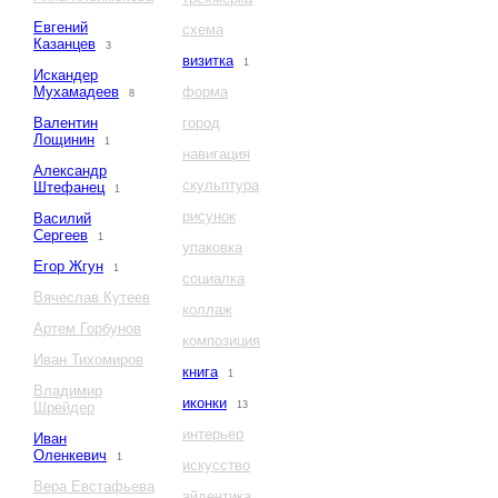
Евгений
схема
Казанцев
3
визитка
1
Искандер
Мухамадеев
форма
8
Валентин
город
Лощинин
1
навигация
Александр
скульптура
Штефанец
1
рисунок
Василий
Сергеев
1
упаковка
Егор Жгун
1
социалка
Вячеслав Кутеев
коллаж
Артем Горбунов
композиция
Иван Тихомиров
книга
1
Владимир
иконки
Шрейдер
13
интерьер
Иван
Оленкевич
1
искусство
Вера Евстафьева
айдентика