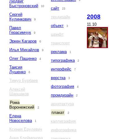
9
Людвиг
Быстроновский
10
сайт
23
Сергей
2008
техдизайн
Кулинкович
9
11.10
объект
3
Павел
Герасимчук
9
шрифт
Эркен Кагаров
6
транспорт
Илья Михайлов
9
реклама
1
Олег Пащенко
4
типографика
2
Таисия
интерфейс
7
Лушенко
6
верстка
3
Тимур Бурбаев
фотография
4
Алексей
Шаршаков
промдизайн
2
Рома
архитектура
Воронежский
2
плакат
2
Елена
Новоселова
каллиграфия
1
Ксения Ерулевич
инфографика
Анна Клейменова
трехмерка