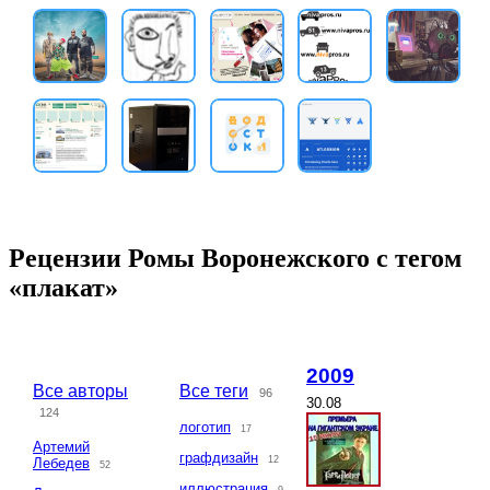
Рецензии Ромы Воронежского с тегом
«плакат»
2009
Все авторы
Все теги
96
30.08
124
логотип
17
Артемий
графдизайн
12
Лебедев
52
иллюстрация