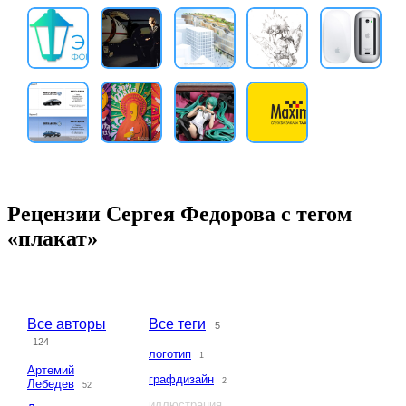
Рецензии Сергея Федорова с тегом
«плакат»
Все авторы
Все теги
5
124
логотип
1
Артемий
графдизайн
2
Лебедев
52
иллюстрация