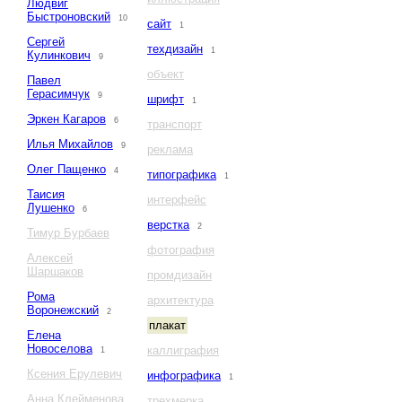
Людвиг
Быстроновский
10
сайт
1
Сергей
техдизайн
1
Кулинкович
9
объект
Павел
Герасимчук
9
шрифт
1
Эркен Кагаров
6
транспорт
Илья Михайлов
9
реклама
Олег Пащенко
4
типографика
1
Таисия
интерфейс
Лушенко
6
верстка
2
Тимур Бурбаев
фотография
Алексей
Шаршаков
промдизайн
Рома
архитектура
Воронежский
2
плакат
Елена
Новоселова
каллиграфия
1
Ксения Ерулевич
инфографика
1
Анна Клейменова
трехмерка