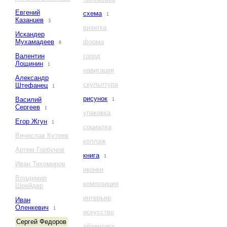
Евгений
схема
1
Казанцев
3
визитка
Искандер
Мухамадеев
форма
8
Валентин
город
Лощинин
1
навигация
Александр
скульптура
Штефанец
1
рисунок
Василий
1
Сергеев
1
упаковка
Егор Жгун
1
социалка
Вячеслав Кутеев
коллаж
Артем Горбунов
книга
1
Иван Тихомиров
иконки
Владимир
композиция
Шрейдер
интерьер
Иван
Оленкевич
1
искусство
Сергей Федоров
айдентика