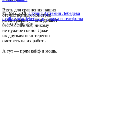
Взять для сравнения наших
© 1995–2026
Студия Артемия Лебедева
отечественных монстров
mailbox@artlebedev.ru
,
адреса и телефоны
каллиграфии — они делают
Заказать дизайн...
бессмысленное, никому
не нужное говно. Даже
их друзьям неинтересно
смотреть на их работы.
А тут — прям кайф и мощь.