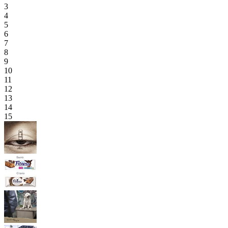
3
4
5
6
7
8
9
10
11
12
13
14
15