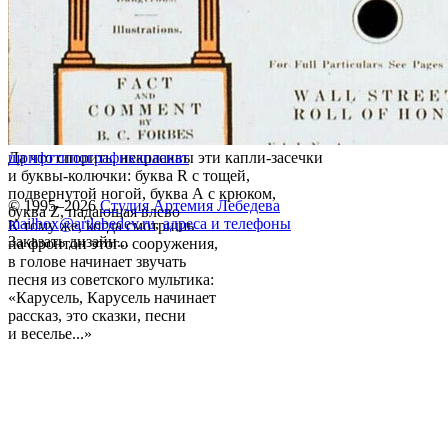
Да что спорить, некрасивы эти капли-засечки
шрифт
типографика
плакат
и буквы-колючки: буква R c тощей,
подвернутой ногой, буква А с крюком,
© 1995–2026
Студия Артемия Лебедева
буква Z, падающая влево
mailbox@artlebedev.ru
,
адреса и телефоны
К тому же, когда смотришь
Заказать дизайн...
на фронтон этого сооружения,
в голове начинает звучать
песня из советского мультика:
«Карусель, Карусель начинает
рассказ, это сказки, песни
и веселье...»