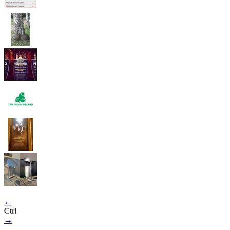
←
Ctrl
→