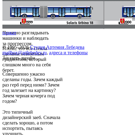
Приятно разглядывать
плакат
машинки и наблюдать
за прогрессом.
© 1995–2026
Студия Артемия Лебедева
Плохо, что все стекла
mailbox@artlebedev.ru
,
адреса и телефоны
сделаны невнятным
Заказать дизайн...
градиентом, который
слишком много на себя
берет.
Совершенно ужасно
сделаны годы. Зачем каждый
раз герб перед ними? Зачем
год залезает на картинку?
Зачем черная кочерга под
годом?
Это типичный
дизайнерский заеб. Сначала
сделать хорошо, а потом
испортить, пытаясь
улучшить.