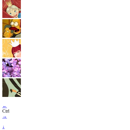
←
Ctrl
→
↓