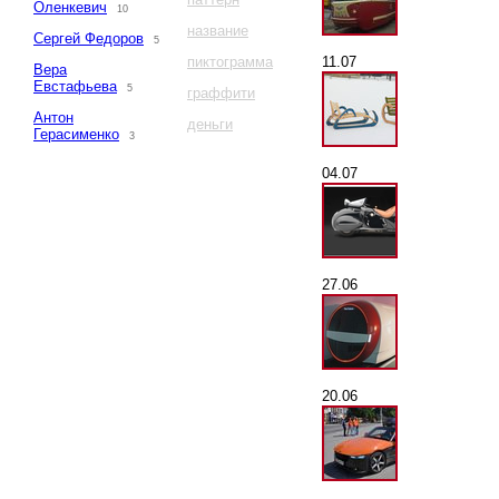
Оленкевич
10
название
Сергей Федоров
5
11.07
пиктограмма
Вера
Евстафьева
5
граффити
Антон
деньги
Герасименко
3
04.07
27.06
20.06