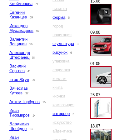
15.08
Клейменова
71
визитка
Евгений
Казанцев
форма
59
5
Искандер
город
Мухамадеев
57
09.08
навигация
Валентин
скульптура
Лощинин
3
56
рисунок
Александр
6
Штефанец
54
упаковка
01.08
Василий
социалка
Сергеев
41
коллаж
Егор Жгун
39
книга
Вячеслав
Кутеев
37
25.07
иконки
Артем Горбунов
15
композиция
Иван
интерьер
2
Тихомиров
14
искусство
Владимир
18.07
Шрейдер
13
айдентика
Иван
паттерн