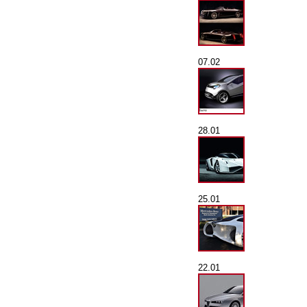
07.02
28.01
25.01
22.01