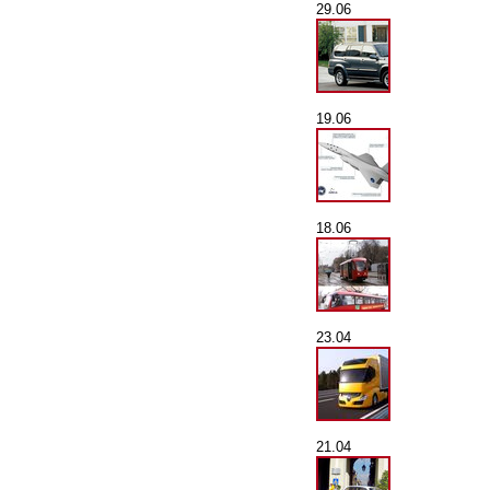
29.06
19.06
18.06
23.04
21.04