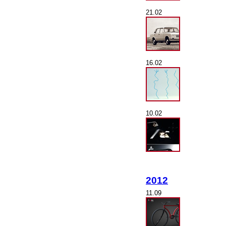
21.02
16.02
10.02
2012
11.09