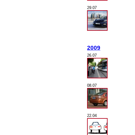
29.07
2009
26.07
08.07
22.04