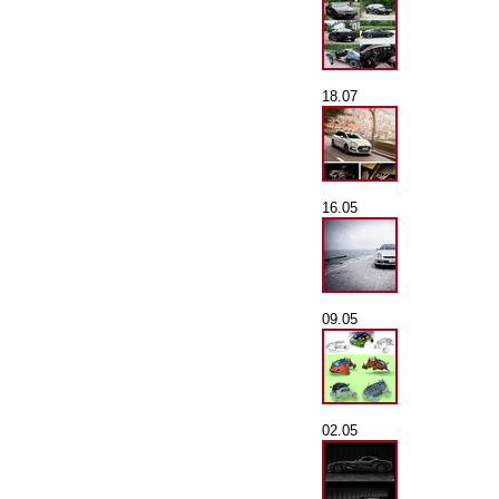
18.07
16.05
09.05
02.05