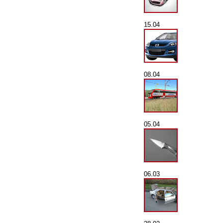
15.04
08.04
05.04
06.03