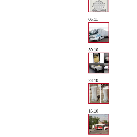
06.11
30.10
23.10
16.10