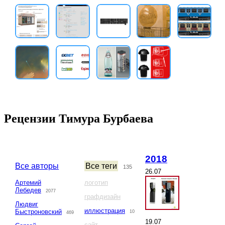
Рецензии Тимура Бурбаева
2018
Все авторы
Все теги
135
26.07
Артемий
логотип
Лебедев
2077
графдизайн
Людвиг
иллюстрация
Быстроновский
10
469
19.07
сайт