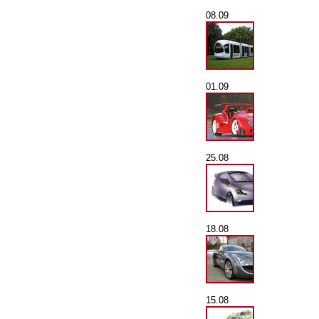
08.09
01.09
25.08
18.08
15.08