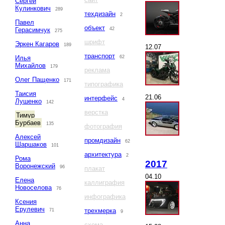
Сергей
Кулинкович
289
техдизайн
2
Павел
объект
Герасимчук
42
275
шрифт
Эркен Кагаров
189
12.07
транспорт
Илья
62
Михайлов
179
реклама
Олег Пащенко
171
типографика
Таисия
21.06
интерфейс
4
Лушенко
142
верстка
Тимур
Бурбаев
135
фотография
Алексей
промдизайн
62
Шаршаков
101
архитектура
2
Рома
2017
Воронежский
96
плакат
04.10
Елена
каллиграфия
Новоселова
76
инфографика
Ксения
Ерулевич
трехмерка
71
9
Анна
схема