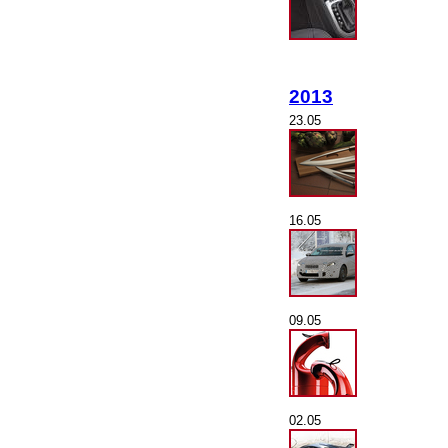
2013
23.05
16.05
09.05
02.05