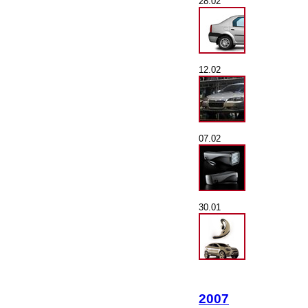
28.02
12.02
07.02
30.01
2007