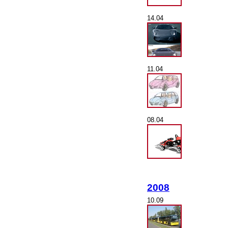
14.04
11.04
08.04
2008
10.09