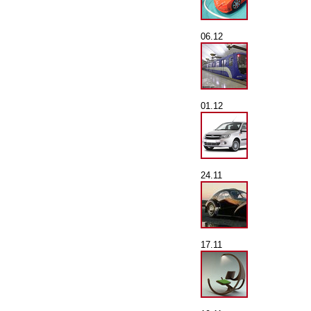
06.12
01.12
24.11
17.11