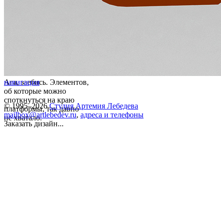
Ага, заебись. Элементов,
навигация
об которые можно
споткнуться на краю
© 1995–2026
Студия Артемия Лебедева
платформы, так давно
mailbox@artlebedev.ru
,
адреса и телефоны
не хватало.
Заказать дизайн...