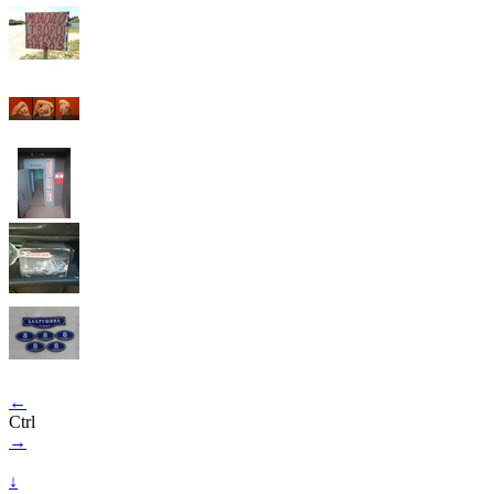
←
Ctrl
→
↓