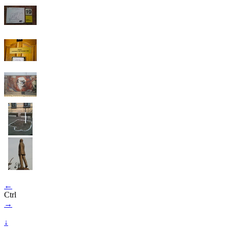
←
Ctrl
→
↓