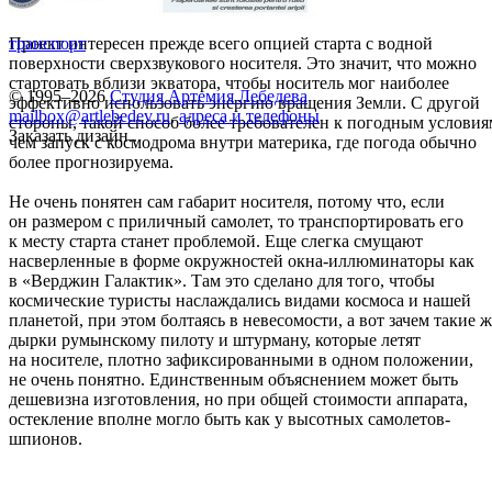
Проект интересен прежде всего опцией старта с водной
транспорт
поверхности сверхзвукового носителя. Это значит, что можно
стартовать вблизи экватора, чтобы носитель мог наиболее
© 1995–2026
Студия Артемия Лебедева
эффективно использовать энергию вращения Земли. С другой
mailbox@artlebedev.ru
,
адреса и телефоны
стороны, такой способ более требователен к погодным условия
Заказать дизайн...
чем запуск с космодрома внутри материка, где погода обычно
более прогнозируема.
Не очень понятен сам габарит носителя, потому что, если
он размером с приличный самолет, то транспортировать его
к месту старта станет проблемой. Еще слегка смущают
насверленные в форме окружностей окна-иллюминаторы как
в «Верджин Галактик». Там это сделано для того, чтобы
космические туристы наслаждались видами космоса и нашей
планетой, при этом болтаясь в невесомости, а вот зачем такие ж
дырки румынскому пилоту и штурману, которые летят
на носителе, плотно зафиксированными в одном положении,
не очень понятно. Единственным объяснением может быть
дешевизна изготовления, но при общей стоимости аппарата,
остекление вполне могло быть как у высотных самолетов-
шпионов.