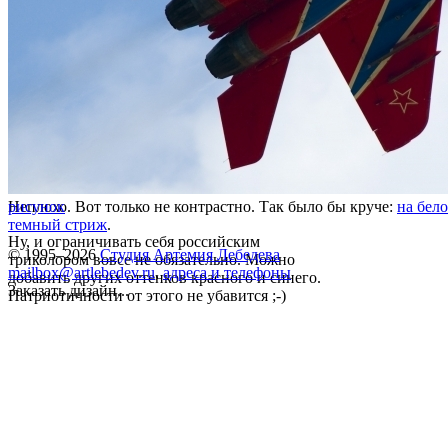
Неплохо. Вот только не контрастно. Так было бы круче:
рисунок
на бел
темный стриж
.
Ну, и ограничивать себя российским
© 1995–2026
Студия Артемия Лебедева
триколором вовсе не обязательно. Можно
mailbox@artlebedev.ru
,
адреса и телефоны
добавить других оттенков красного и синего.
Заказать дизайн...
Патриотичности от этого не убавится ;-)