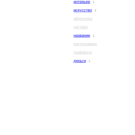
интерьер
1
искусство
2
айдентика
паттерн
название
1
пиктограмма
граффити
деньги
1