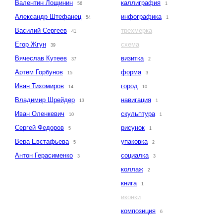
Валентин Лощинин
каллиграфия
56
1
Александр Штефанец
инфографика
54
1
Василий Сергеев
трехмерка
41
Егор Жгун
схема
39
Вячеслав Кутеев
визитка
37
2
Артем Горбунов
форма
15
3
Иван Тихомиров
город
14
10
Владимир Шрейдер
навигация
13
1
Иван Оленкевич
скульптура
10
1
Сергей Федоров
рисунок
5
1
Вера Евстафьева
упаковка
5
2
Антон Герасименко
социалка
3
3
коллаж
2
книга
1
иконки
композиция
6