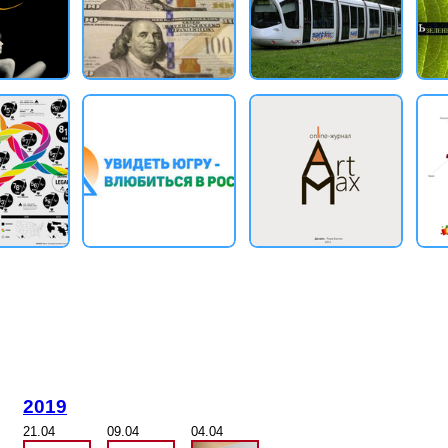
2019
21.04
09.04
04.04