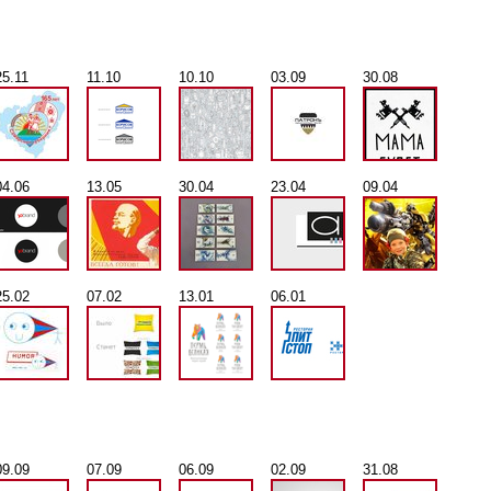
25.11
11.10
10.10
03.09
30.08
04.06
13.05
30.04
23.04
09.04
25.02
07.02
13.01
06.01
09.09
07.09
06.09
02.09
31.08