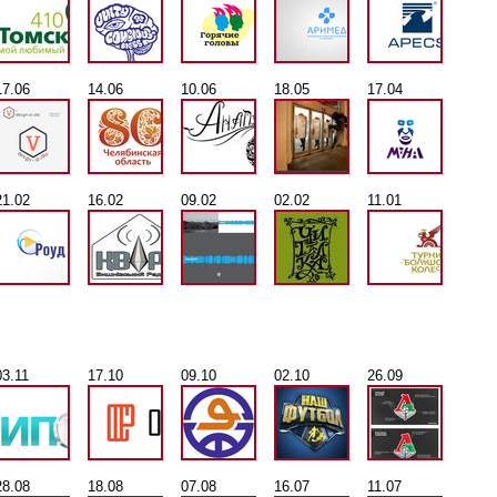
17.06
14.06
10.06
18.05
17.04
21.02
16.02
09.02
02.02
11.01
03.11
17.10
09.10
02.10
26.09
28.08
18.08
07.08
16.07
11.07