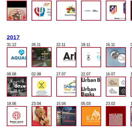
2017
31.12
26.11
22.11
19.11
16.11
08.08
02.08
27.07
22.07
16.07
18.06
23.04
15.04
05.03
23.02