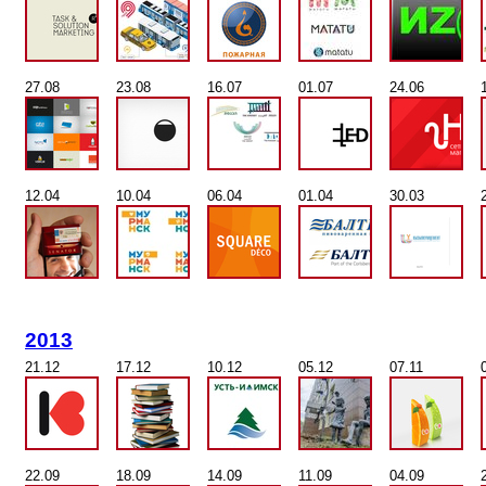
27.08
23.08
16.07
01.07
24.06
12.04
10.04
06.04
01.04
30.03
2013
21.12
17.12
10.12
05.12
07.11
22.09
18.09
14.09
11.09
04.09