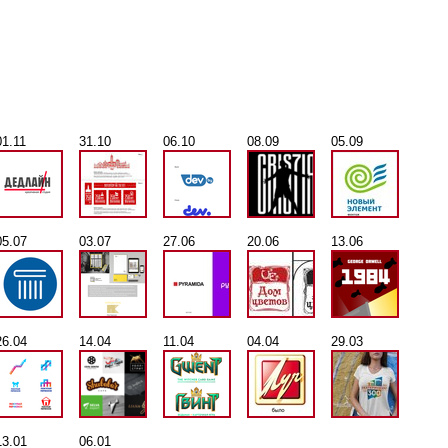
01.11
31.10
06.10
08.09
05.09
05.07
03.07
27.06
20.06
13.06
26.04
14.04
11.04
04.04
29.03
13.01
06.01