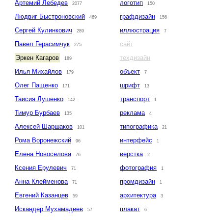
Артемий Лебедев
логотип
2077
150
Людвиг Быстроновский
графдизайн
469
156
Сергей Кулинкович
иллюстрация
289
7
Павел Герасимчук
сайт
275
Эркен Кагаров
техдизайн
189
Илья Михайлов
объект
179
7
Олег Пащенко
шрифт
171
13
Таисия Лушенко
транспорт
142
1
Тимур Бурбаев
реклама
135
4
Алексей Шаршаков
типографика
101
21
Рома Воронежский
интерфейс
96
1
Елена Новоселова
верстка
76
2
Ксения Ерулевич
фотография
71
1
Анна Клейменова
промдизайн
71
1
Евгений Казанцев
архитектура
59
3
Искандер Мухамадеев
плакат
57
6