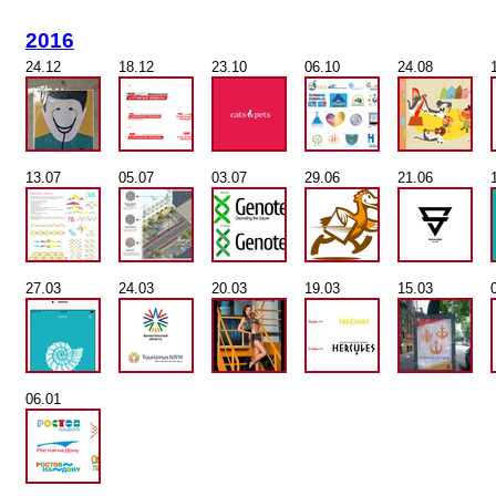
2016
24.12
18.12
23.10
06.10
24.08
13.07
05.07
03.07
29.06
21.06
27.03
24.03
20.03
19.03
15.03
06.01