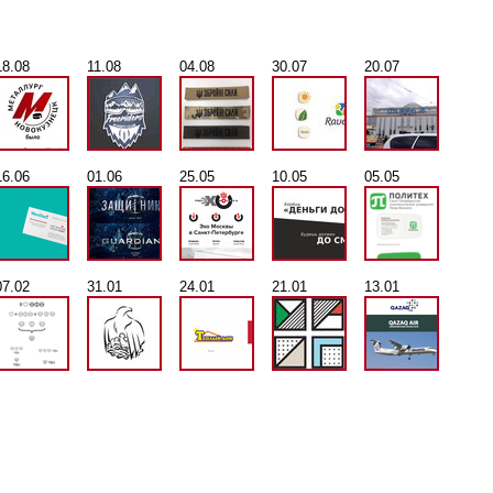
18.08
11.08
04.08
30.07
20.07
16.06
01.06
25.05
10.05
05.05
07.02
31.01
24.01
21.01
13.01