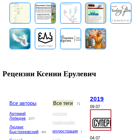
Рецензии Ксении Ерулевич
2019
Все авторы
Все теги
71
09.07
Артемий
логотип
Лебедев
2077
графдизайн
Людвиг
иллюстрация
Быстроновский
1
469
04.07
сайт