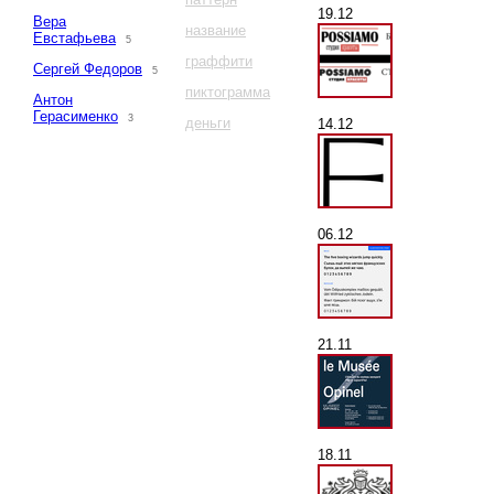
19.12
Вера
название
Евстафьева
5
граффити
Сергей Федоров
5
пиктограмма
Антон
Герасименко
3
деньги
14.12
06.12
21.11
18.11