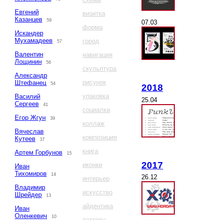
Евгений
визитка
Казанцев
59
07.03
форма
Искандер
Мухамадеев
город
57
Валентин
навигация
Лощинин
56
скульптура
Александр
рисунок
Штефанец
54
2018
упаковка
Василий
25.04
Сергеев
41
социалка
Егор Жгун
39
коллаж
Вячеслав
композиция
Кутеев
37
книга
Артем Горбунов
15
2017
иконки
Иван
Тихомиров
14
26.12
интерьер
Владимир
искусство
Шрейдер
13
айдентика
Иван
Оленкевич
10
паттерн