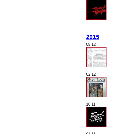
2015
09.12
02.12
10.11