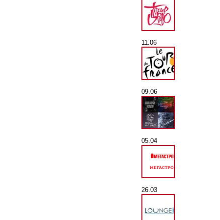
11.06
09.06
05.04
26.03