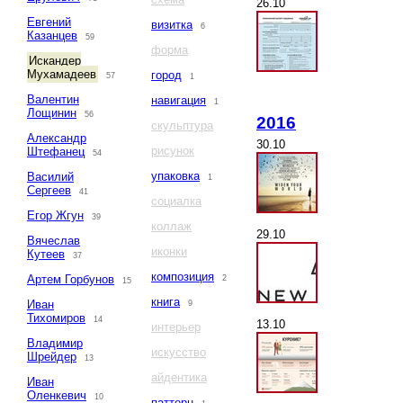
26.10
Евгений
визитка
6
Казанцев
59
форма
Искандер
Мухамадеев
город
57
1
Валентин
навигация
1
Лощинин
56
2016
скульптура
Александр
30.10
рисунок
Штефанец
54
упаковка
Василий
1
Сергеев
41
социалка
Егор Жгун
39
коллаж
29.10
Вячеслав
иконки
Кутеев
37
композиция
Артем Горбунов
2
15
книга
Иван
9
Тихомиров
14
13.10
интерьер
Владимир
искусство
Шрейдер
13
айдентика
Иван
Оленкевич
10
паттерн