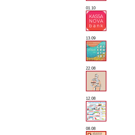
01.10
13.09
22.08
12.08
08.08