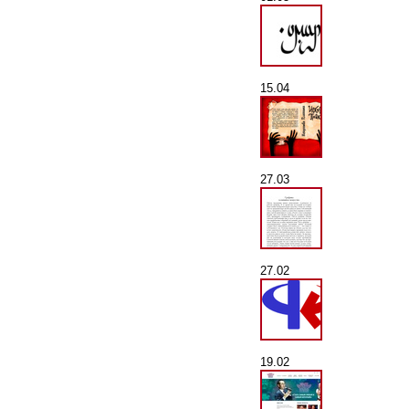
15.04
27.03
27.02
19.02