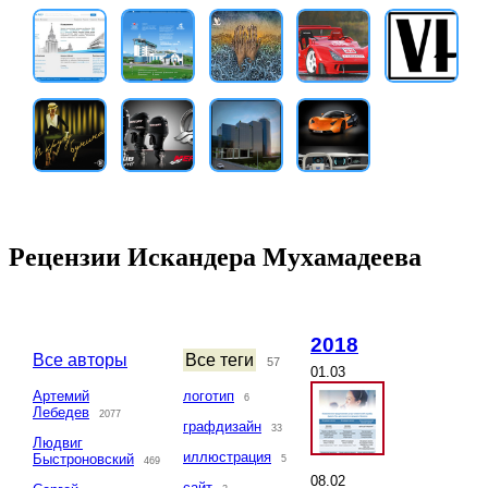
Рецензии Искандера Мухамадеева
2018
Все авторы
Все теги
57
01.03
Артемий
логотип
6
Лебедев
2077
графдизайн
33
Людвиг
иллюстрация
Быстроновский
5
469
08.02
сайт