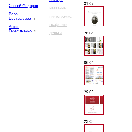
1
31.07
Сергей Федоров
5
название
Вера
пиктограмма
Евстафьева
5
граффити
Антон
Герасименко
3
деньги
28.04
06.04
29.03
23.03