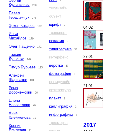
Сергей
2
Кулинкович
289
техдизайн
Павел
объект
Герасимчук
275
шрифт
Эркен Кагаров
9
189
04.02
транспорт
Илья
Михайлов
179
реклама
5
Олег Пащенко
171
типографика
33
Таисия
27.01
интерфейс
Лушенко
142
верстка
47
Тимур Бурбаев
135
фотография
2
Алексей
Шаршаков
101
промдизайн
21.01
Рома
архитектура
Воронежский
96
плакат
8
Елена
Новоселова
76
каллиграфия
3
Анна
инфографика
4
Клейменова
71
трехмерка
2017
Ксения
Ерулевич
схема
71