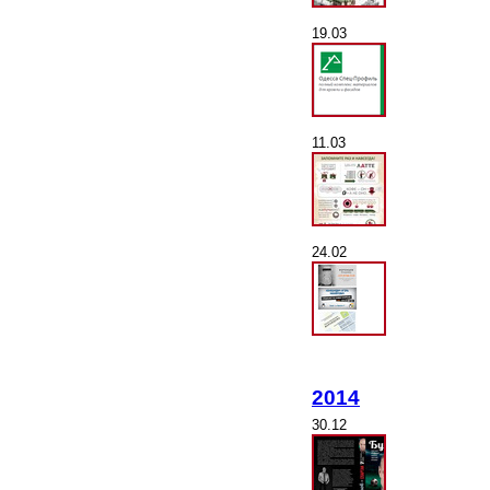
19.03
11.03
24.02
2014
30.12