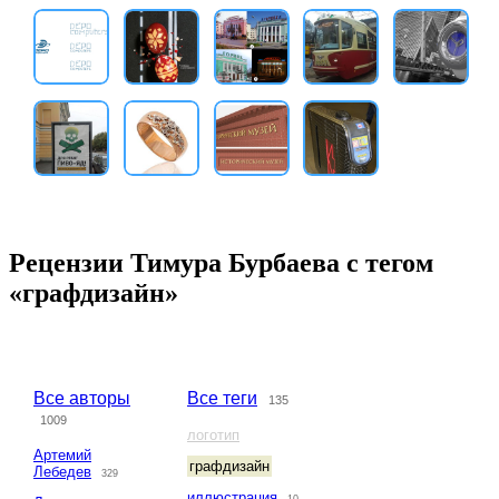
Рецензии Тимура Бурбаева с тегом
«графдизайн»
Все авторы
Все теги
135
1009
логотип
Артемий
графдизайн
Лебедев
329
иллюстрация