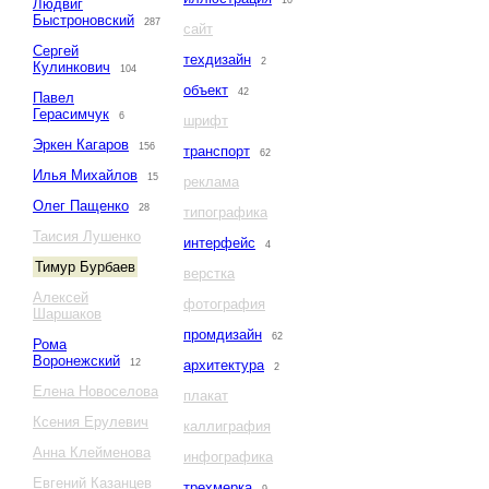
10
Людвиг
Быстроновский
287
сайт
Сергей
техдизайн
2
Кулинкович
104
объект
42
Павел
Герасимчук
6
шрифт
Эркен Кагаров
156
транспорт
62
Илья Михайлов
15
реклама
Олег Пащенко
28
типографика
Таисия Лушенко
интерфейс
4
Тимур Бурбаев
верстка
Алексей
фотография
Шаршаков
промдизайн
62
Рома
Воронежский
12
архитектура
2
Елена Новоселова
плакат
Ксения Ерулевич
каллиграфия
Анна Клейменова
инфографика
Евгений Казанцев
трехмерка