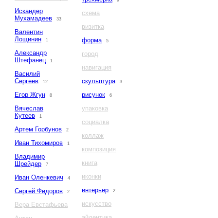
9
Искандер
схема
Мухамадеев
33
визитка
Валентин
Лощинин
форма
1
5
Александр
город
Штефанец
1
навигация
Василий
Сергеев
скульптура
12
3
Егор Жгун
рисунок
8
6
Вячеслав
упаковка
Кутеев
1
социалка
Артем Горбунов
2
коллаж
Иван Тихомиров
1
композиция
Владимир
книга
Шрейдер
7
иконки
Иван Оленкевич
4
интерьер
Сергей Федоров
2
2
искусство
Вера Евстафьева
айдентика