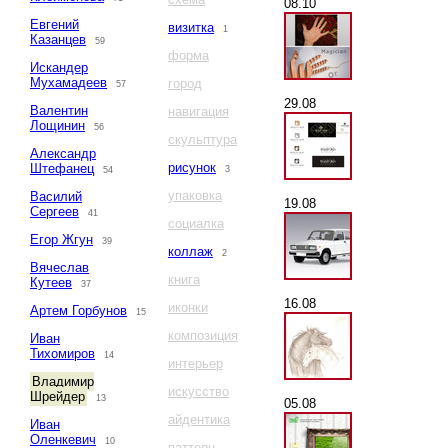
08.10
Евгений
визитка
1
Казанцев
59
форма
Искандер
Мухамадеев
город
57
29.08
Валентин
навигация
Лощинин
56
скульптура
Александр
рисунок
Штефанец
3
54
упаковка
Василий
19.08
Сергеев
41
социалка
Егор Жгун
39
коллаж
2
Вячеслав
книга
Кутеев
37
16.08
иконки
Артем Горбунов
15
композиция
Иван
Тихомиров
14
интерьер
Владимир
искусство
Шрейдер
13
05.08
айдентика
Иван
Оленкевич
10
паттерн