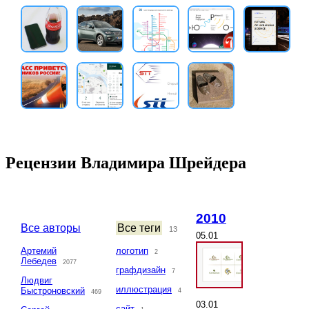
Рецензии Владимира Шрейдера
2010
Все авторы
Все теги
13
05.01
Артемий
логотип
2
Лебедев
2077
графдизайн
7
Людвиг
иллюстрация
Быстроновский
4
469
03.01
сайт