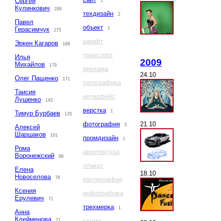
Сергей
1
Кулинкович
289
техдизайн
2
Павел
объект
Герасимчук
1
275
шрифт
Эркен Кагаров
189
транспорт
Илья
2009
Михайлов
179
реклама
24.10
Олег Пащенко
171
типографика
Таисия
интерфейс
Лушенко
142
верстка
1
Тимур Бурбаев
135
21.10
фотография
3
Алексей
Шаршаков
101
промдизайн
1
Рома
архитектура
Воронежский
96
плакат
Елена
18.10
Новоселова
76
каллиграфия
Ксения
инфографика
Ерулевич
71
трехмерка
1
Анна
Клейменова
схема
71