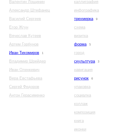
Валентин Лощинин
каллиграфия
Александр Штефанец
инфографика
Василий Сергеев
трехмерка
9
Егор Жгун
схема
Вячеслав Кутеев
визитка
Артем Горбунов
форма
5
Иван Тихомиров
город
1
Владимир Шрейдер
скульптура
3
Иван Оленкевич
навигация
Вера Евстафьева
рисунок
6
Сергей Федоров
упаковка
Антон Герасименко
социалка
коллаж
композиция
книга
иконки