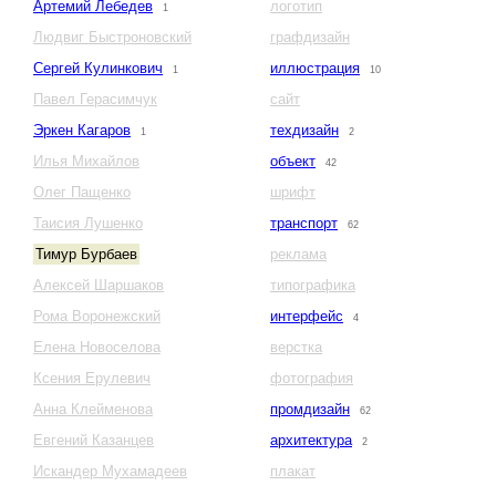
Артемий Лебедев
логотип
1
Людвиг Быстроновский
графдизайн
Сергей Кулинкович
иллюстрация
1
10
Павел Герасимчук
сайт
Эркен Кагаров
техдизайн
1
2
Илья Михайлов
объект
42
Олег Пащенко
шрифт
Таисия Лушенко
транспорт
62
Тимур Бурбаев
реклама
Алексей Шаршаков
типографика
Рома Воронежский
интерфейс
4
Елена Новоселова
верстка
Ксения Ерулевич
фотография
Анна Клейменова
промдизайн
62
Евгений Казанцев
архитектура
2
Искандер Мухамадеев
плакат