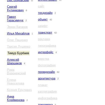
Быстроновский
10
11
сайт
Сергей
Кулинкович
6
техдизайн
2
Павел
объект
Герасимчук
42
2
шрифт
Эркен Кагаров
транспорт
Илья Михайлов
62
1
реклама
Олег Пащенко
типографика
Таисия Лушенко
интерфейс
Тимур Бурбаев
4
верстка
Алексей
Шаршаков
4
фотография
Рома
промдизайн
62
Воронежский
архитектура
2
Елена
Новоселова
плакат
Ксения Ерулевич
каллиграфия
Анна
инфографика
Клейменова
2
трехмерка