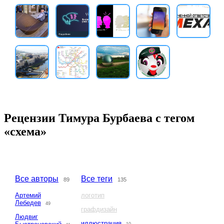
Рецензии Тимура Бурбаева с тегом
«схема»
Все авторы
Все теги
89
135
Артемий
логотип
Лебедев
49
графдизайн
Людвиг
иллюстрация