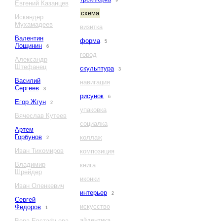
9
Евгений Казанцев
схема
Искандер
Мухамадеев
визитка
Валентин
форма
5
Лощинин
6
город
Александр
Штефанец
скульптура
3
Василий
навигация
Сергеев
3
рисунок
6
Егор Жгун
2
упаковка
Вячеслав Кутеев
социалка
Артем
Горбунов
коллаж
2
Иван Тихомиров
композиция
Владимир
книга
Шрейдер
иконки
Иван Оленкевич
интерьер
2
Сергей
искусство
Федоров
1
айдентика
Вера Евстафьева