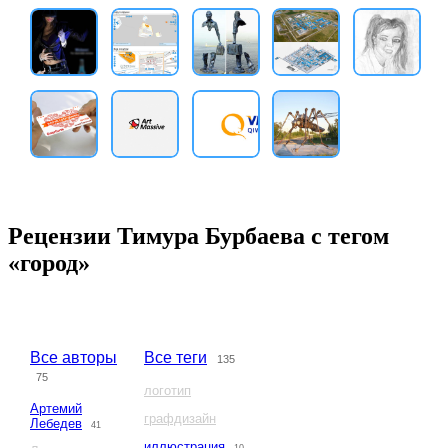
Рецензии Тимура Бурбаева с тегом
«город»
Все авторы
Все теги
135
75
логотип
Артемий
графдизайн
Лебедев
41
иллюстрация