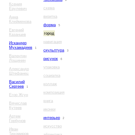
9
Ксения
схема
Ерулевич
визитка
Анна
Клейменова
форма
5
Евгений
город
Казанцев
навигация
Искандер
Мухамадеев
1
скульптура
3
Валентин
рисунок
6
Лощинин
упаковка
Александр
Штефанец
социалка
Василий
коллаж
Сергеев
1
композиция
Егор Жгун
книга
Вячеслав
Кутеев
иконки
Артем
интерьер
2
Горбунов
искусство
Иван
Тихомиров
айдентика