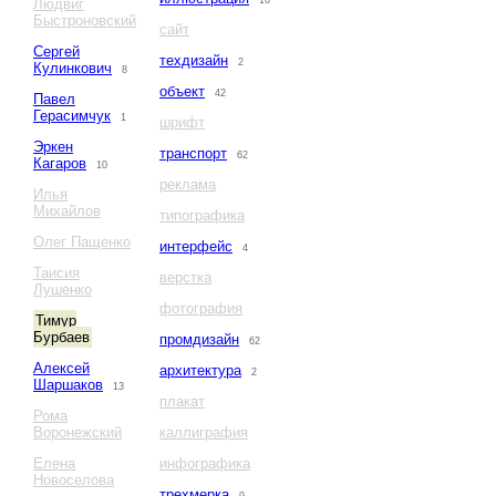
10
Людвиг
Быстроновский
сайт
Сергей
техдизайн
2
Кулинкович
8
объект
42
Павел
Герасимчук
1
шрифт
Эркен
транспорт
62
Кагаров
10
реклама
Илья
Михайлов
типографика
Олег Пащенко
интерфейс
4
Таисия
верстка
Лушенко
фотография
Тимур
Бурбаев
промдизайн
62
Алексей
архитектура
2
Шаршаков
13
плакат
Рома
Воронежский
каллиграфия
Елена
инфографика
Новоселова
трехмерка