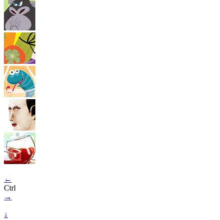
←
Ctrl
→
↓