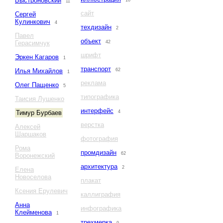
Быстроновский
10
11
сайт
Сергей
Кулинкович
4
техдизайн
2
Павел
объект
Герасимчук
42
шрифт
Эркен Кагаров
1
транспорт
Илья Михайлов
62
1
реклама
Олег Пащенко
5
типографика
Таисия Лушенко
интерфейс
Тимур Бурбаев
4
верстка
Алексей
Шаршаков
фотография
Рома
промдизайн
62
Воронежский
архитектура
2
Елена
Новоселова
плакат
Ксения Ерулевич
каллиграфия
Анна
инфографика
Клейменова
1
трехмерка