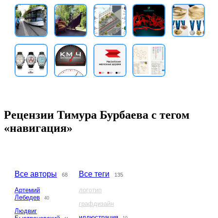
Рецензии Тимура Бурбаева с тегом
«навигация»
Все авторы
Все теги
68
135
Артемий
логотип
Лебедев
40
графдизайн
Людвиг
иллюстрация