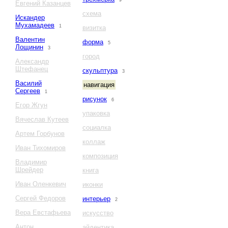
9
Евгений Казанцев
схема
Искандер
Мухамадеев
1
визитка
Валентин
форма
5
Лощинин
3
город
Александр
Штефанец
скульптура
3
Василий
навигация
Сергеев
1
рисунок
6
Егор Жгун
упаковка
Вячеслав Кутеев
социалка
Артем Горбунов
коллаж
Иван Тихомиров
композиция
Владимир
Шрейдер
книга
Иван Оленкевич
иконки
Сергей Федоров
интерьер
2
Вера Евстафьева
искусство
Антон
айдентика