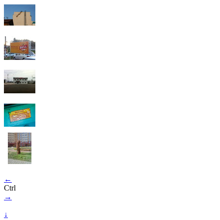
←
Ctrl
→
↓