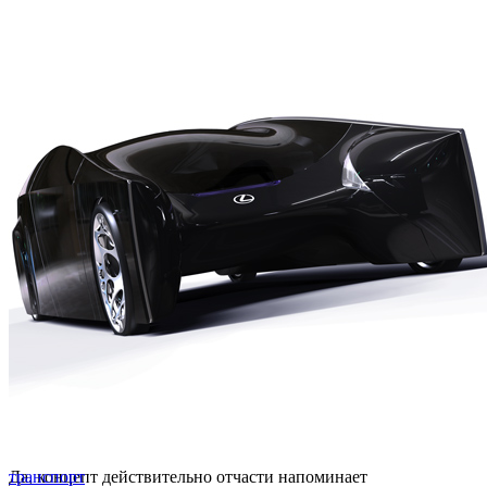
Да, концепт действительно отчасти напоминает
транспорт