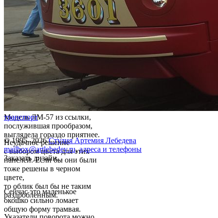
Модель ЛМ-57 из ссылки,
транспорт
послужившая прообразом,
выглядела гораздо приятнее.
© 1995–2026
Студия Артемия Лебедева
Неудачное решение
mailbox@artlebedev.ru
,
адреса и телефоны
с выбором цвета для этих
Заказать дизайн...
панелей. Если бы они были
тоже решены в черном
цвете,
то облик был бы не таким
Сейчас это маленькое
раздробленным.
окошко сильно ломает
общую форму трамвая.
Указатели поворота можно