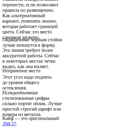
перенести, если позволяют
правила по размещению.
Как альтернативный
вариант, поменять линию,
которая работает границей
цвета. Сейчас это место
слишком заужено.
Окрашенные черным стойки
лучше впишутся в форму.
Эта линия требует более
аккуратной работы. Сейчас
в некоторых местах четко
видно, как она виляет.
Неприятное место
Этот угол надо поднять
до уровня общего
остекления.
Псевдообъемные
стилизованные цифры
сильно портят облик. Лучше
простой строгий шрифт или
номера из металла.
Кайф — это оригинальный
ЛМ-57
.