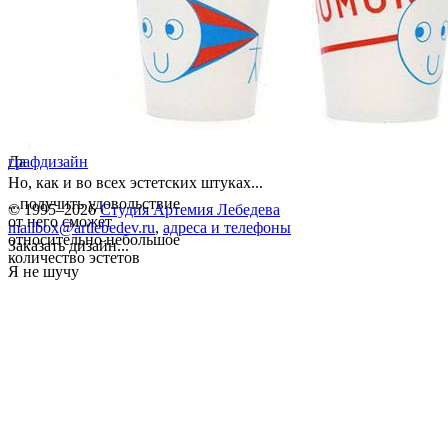
Да
графдизайн
Но, как и во всех эстетских штуках...
...получить удовольствие
© 1995–2026
Студия Артемия Лебедева
от него сможет
mailbox@artlebedev.ru
,
адреса и телефоны
относительно небольшое
Заказать дизайн...
количество эстетов
Я не шучу