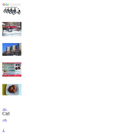
←
Ctrl
→
↓