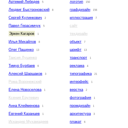
Артемий Лебедев
логотип
5
150
Людвиг Быстроновский
графдизайн
8
156
Сергей Кулинкович
иллюстрация
2
7
Павел Герасимчук
сайт
5
Эркен Кагаров
техдизайн
1
Илья Михайлов
объект
8
7
Олег Пащенко
шрифт
13
13
Таисия Лушенко
транспорт
1
Тимур Бурбаев
реклама
6
4
Алексей Шаршаков
типографика
3
21
Рома Воронежский
интерфейс
1
Елена Новоселова
верстка
1
2
Ксения Ерулевич
фотография
1
Анна Клейменова
промдизайн
1
1
Евгений Казанцев
архитектура
1
3
Искандер Мухамадеев
плакат
6