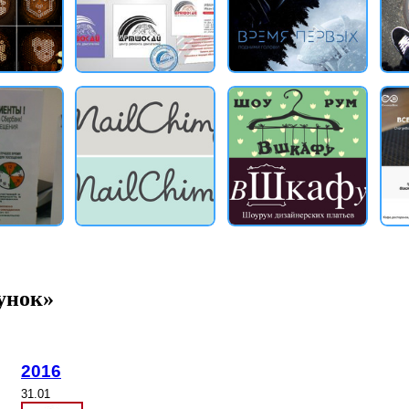
унок»
2016
31.01