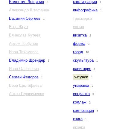
Валентин Лощинин
каллиграфия
3
1
Александр Штефанец
инфографика
1
Василий Сергеев
трехмерка
1
Егор Жгун
схема
Вячеслав Кутеев
визитка
2
Артем Горбунов
форма
3
Иван Тихомиров
город
10
Владимир Шрейдер
скульптура
3
1
Иван Оленкевич
навигация
1
Сергей Федоров
рисунок
1
1
Вера Евстафьева
упаковка
2
Антон Герасименко
социалка
3
коллаж
2
композиция
6
книга
1
иконки