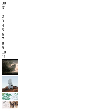
30
31
1
2
3
4
5
6
7
8
9
10
11