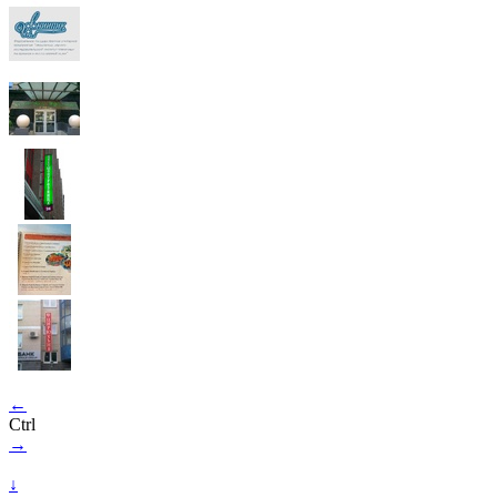
←
Ctrl
→
↓