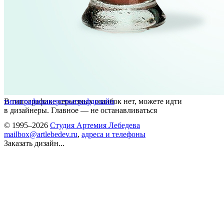
В типографике серьезных ошибок нет, можете идти
типографика
верстка
графдизайн
в дизайнеры. Главное — не останавливаться
© 1995–2026
Студия Артемия Лебедева
mailbox@artlebedev.ru
,
адреса и телефоны
Заказать дизайн...