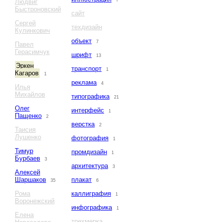
7
Людвиг
Быстроновский
сайт
Сергей
техдизайн
Кулинкович
объект
7
Павел
Герасимчук
шрифт
13
Эркен
транспорт
1
Кагаров
1
реклама
4
Илья
Михайлов
типографика
21
Олег
интерфейс
1
Пащенко
2
верстка
2
Таисия
Лушенко
фотография
1
Тимур
промдизайн
1
Бурбаев
3
архитектура
3
Алексей
Шаршаков
плакат
35
6
Рома
каллиграфия
1
Воронежский
инфографика
1
Елена
трехмерка