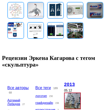
Рецензии Эркена Кагарова с тегом
«скульптура»
2013
Все авторы
Все теги
189
05.12
68
логотип
150
Артемий
графдизайн
156
Лебедев
27
иллюстрация