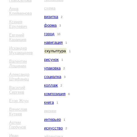
Новоселова
схема
Анна
Клейменова
визитка
2
Ксения
форма
Ерулевич
3
город
Евгений
10
Казанцев
навигация
1
Искандер
скульптура
1
Мухамадеев
рисунок
1
Валентин
Лощинин
упаковка
2
Александр
социалка
3
Штефанец
коллаж
2
Василий
Сергеев
композиция
6
Егор Жгун
книга
1
Вячеслав
иконки
Кутеев
интерьер
1
Артем
Горбунов
искусство
2
Иван
айдентика