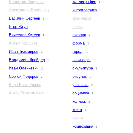
Валентин Лощинин
каллиграфия
1
Александр Штефанец
инфографика
1
Василий Сергеев
трехмерка
2
Егор Жгун
схема
1
Вячеслав Кутеев
визитка
1
2
Артем Горбунов
форма
3
Иван Тихомиров
город
2
10
Владимир Шрейдер
навигация
1
1
Иван Оленкевич
скульптура
2
1
Сергей Федоров
рисунок
2
1
Вера Евстафьева
упаковка
2
Антон Герасименко
социалка
3
коллаж
2
книга
1
иконки
композиция
6