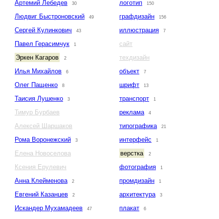
Артемий Лебедев
логотип
30
150
Людвиг Быстроновский
графдизайн
49
156
Сергей Кулинкович
иллюстрация
43
7
Павел Герасимчук
сайт
1
Эркен Кагаров
техдизайн
2
Илья Михайлов
объект
6
7
Олег Пащенко
шрифт
8
13
Таисия Лушенко
транспорт
3
1
Тимур Бурбаев
реклама
4
Алексей Шаршаков
типографика
21
Рома Воронежский
интерфейс
3
1
Елена Новоселова
верстка
2
Ксения Ерулевич
фотография
1
Анна Клейменова
промдизайн
2
1
Евгений Казанцев
архитектура
2
3
Искандер Мухамадеев
плакат
47
6