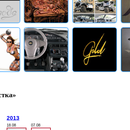
стка»
2013
18.08
07.08