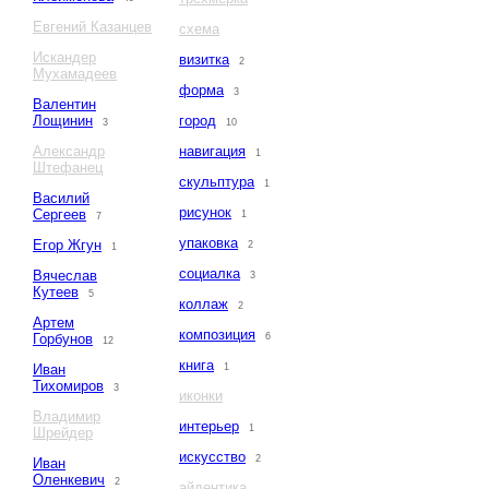
Евгений Казанцев
схема
Искандер
визитка
2
Мухамадеев
форма
3
Валентин
Лощинин
город
3
10
Александр
навигация
1
Штефанец
скульптура
1
Василий
рисунок
Сергеев
1
7
упаковка
Егор Жгун
2
1
социалка
Вячеслав
3
Кутеев
5
коллаж
2
Артем
композиция
Горбунов
6
12
книга
Иван
1
Тихомиров
3
иконки
Владимир
интерьер
1
Шрейдер
искусство
2
Иван
Оленкевич
2
айдентика