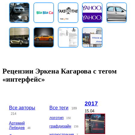
Рецензии Эркена Кагарова с тегом
«интерфейс»
2017
Все авторы
Все теги
189
15.04
214
логотип
150
Артемий
графдизайн
156
Лебедев
48
иллюстрация