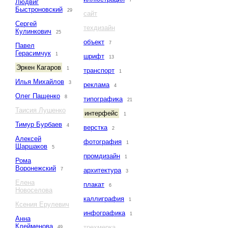
7
Людвиг
Быстроновский
29
сайт
Сергей
техдизайн
Кулинкович
25
объект
7
Павел
Герасимчук
1
шрифт
13
Эркен Кагаров
1
транспорт
1
Илья Михайлов
3
реклама
4
Олег Пащенко
8
типографика
21
Таисия Лушенко
интерфейс
1
Тимур Бурбаев
4
верстка
2
Алексей
фотография
1
Шаршаков
5
промдизайн
1
Рома
Воронежский
7
архитектура
3
Елена
плакат
6
Новоселова
каллиграфия
1
Ксения Ерулевич
инфографика
1
Анна
Клейменова
трехмерка
49