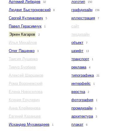
Артемий Лебедев
логотип
32
150
Людвиг Быстроновский
графдизайн
8
156
Сергей Кулинкович
иллюстрация
5
7
Павел Герасимчук
сайт
1
Эркен Кагаров
техдизайн
2
Илья Михайлов
объект
7
Олег Пащенко
шрифт
3
13
Таисия Лушенко
транспорт
1
Тимур Бурбаев
реклама
4
Алексей Шаршаков
типографика
21
Рома Воронежский
интерфейс
1
Елена Новоселова
верстка
2
Ксения Ерулевич
фотография
1
Анна Клейменова
промдизайн
1
Евгений Казанцев
архитектура
3
Искандер Мухамадеев
плакат
1
6