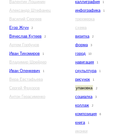
Валентин Лощинин
каллиграфия
1
Александр Штефанец
инфографика
1
Василий Сергеев
трехмерка
Егор Жгун
схема
2
Вячеслав Кутеев
визитка
2
2
Артем Горбунов
форма
3
Иван Тихомиров
город
1
10
Владимир Шрейдер
навигация
1
Иван Оленкевич
скульптура
1
1
Вера Евстафьева
рисунок
1
Сергей Федоров
упаковка
2
Антон Герасименко
социалка
3
коллаж
2
композиция
6
книга
1
иконки