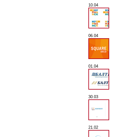
10.04
06.04
01.04
30.03
21.02