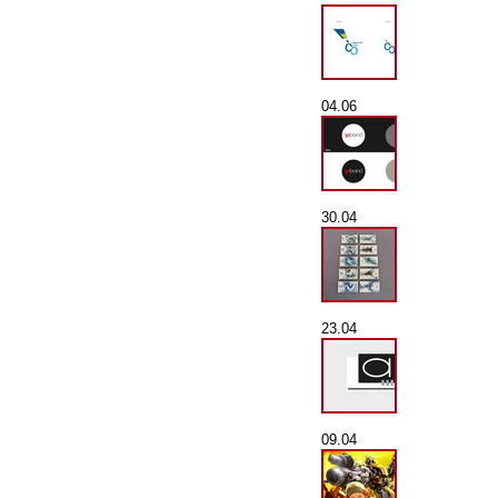
04.06
30.04
23.04
09.04