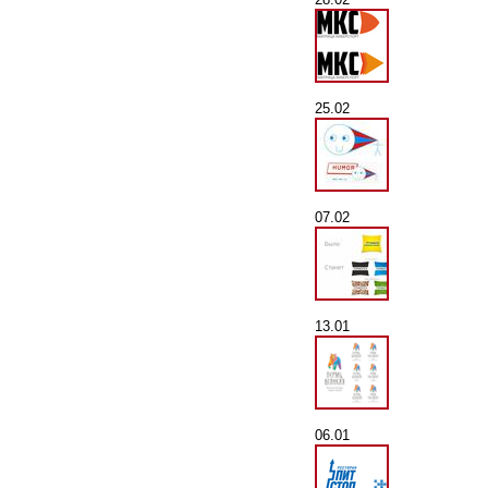
25.02
07.02
13.01
06.01