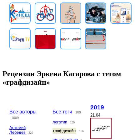
Рецензии Эркена Кагарова с тегом
«графдизайн»
2019
Все авторы
Все теги
189
21.04
1009
логотип
150
Артемий
графдизайн
156
Лебедев
329
иллюстрация