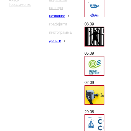
Антон
Герасименко
паттерн
название
1
08.09
граффити
пиктограмма
деньги
1
05.09
02.09
29.08