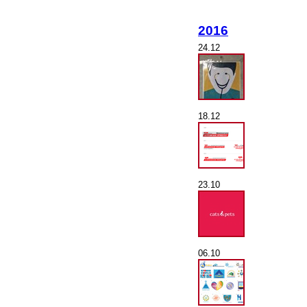
2016
24.12
18.12
23.10
06.10