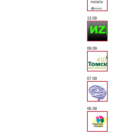
13.09
09.09
07.09
06.09