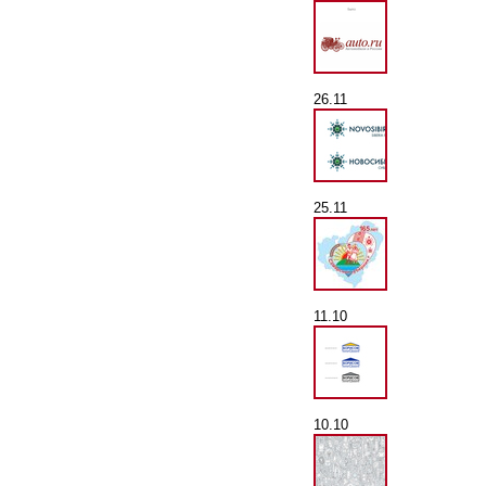
26.11
25.11
11.10
10.10