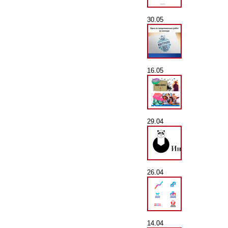
30.05
16.05
29.04
26.04
14.04