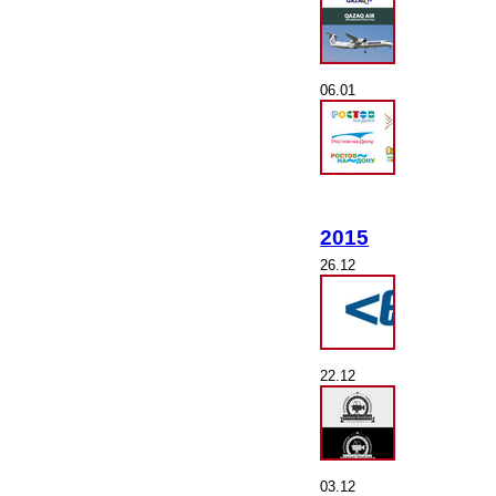
06.01
2015
26.12
22.12
03.12