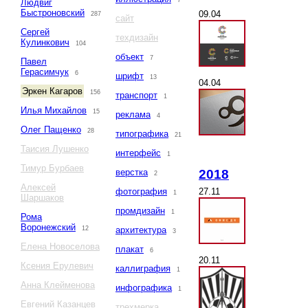
7
Людвиг
Быстроновский
09.04
287
сайт
Сергей
техдизайн
Кулинкович
104
объект
7
Павел
Герасимчук
6
шрифт
13
04.04
Эркен Кагаров
156
транспорт
1
Илья Михайлов
15
реклама
4
Олег Пащенко
28
типографика
21
Таисия Лушенко
интерфейс
1
Тимур Бурбаев
2018
верстка
2
Алексей
27.11
фотография
1
Шаршаков
промдизайн
1
Рома
Воронежский
12
архитектура
3
Елена Новоселова
плакат
6
20.11
Ксения Ерулевич
каллиграфия
1
Анна Клейменова
инфографика
1
Евгений Казанцев
трехмерка