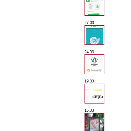
27.03
24.03
19.03
15.03