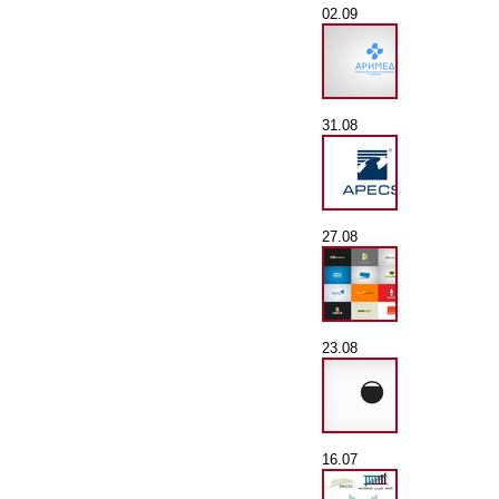
02.09
31.08
27.08
23.08
16.07