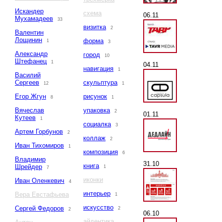
Искандер
схема
06.11
Мухамадеев
33
визитка
2
Валентин
Лощинин
форма
1
3
Александр
город
10
Штефанец
1
04.11
навигация
1
Василий
Сергеев
скульптура
12
1
Егор Жгун
рисунок
8
1
Вячеслав
упаковка
2
01.11
Кутеев
1
социалка
3
Артем Горбунов
2
коллаж
2
Иван Тихомиров
1
композиция
6
Владимир
31.10
книга
Шрейдер
1
7
иконки
Иван Оленкевич
4
интерьер
Вера Евстафьева
1
искусство
Сергей Федоров
2
2
06.10
айдентика