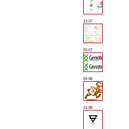
13.07
03.07
29.06
21.06