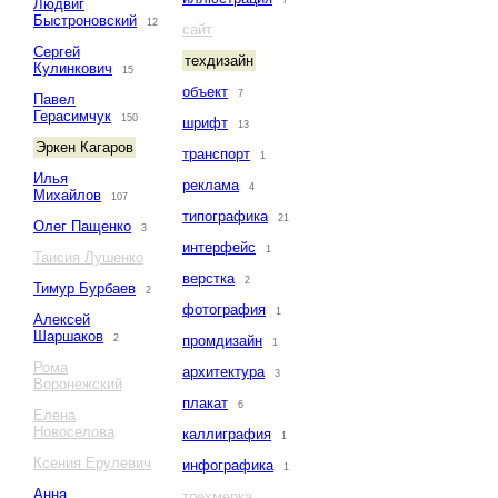
7
Людвиг
Быстроновский
12
сайт
Сергей
техдизайн
Кулинкович
15
объект
7
Павел
Герасимчук
150
шрифт
13
Эркен Кагаров
транспорт
1
Илья
реклама
4
Михайлов
107
типографика
21
Олег Пащенко
3
интерфейс
1
Таисия Лушенко
верстка
2
Тимур Бурбаев
2
фотография
1
Алексей
Шаршаков
2
промдизайн
1
Рома
архитектура
3
Воронежский
плакат
6
Елена
Новоселова
каллиграфия
1
Ксения Ерулевич
инфографика
1
Анна
трехмерка