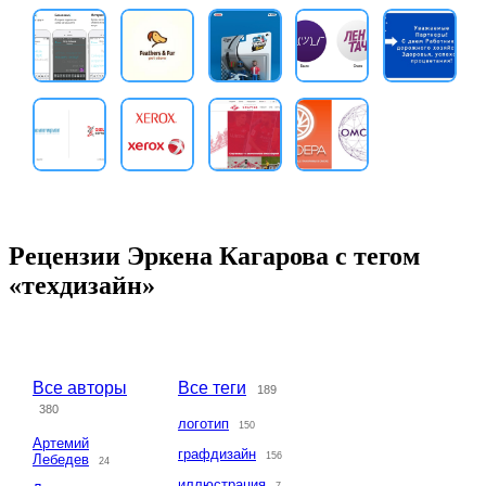
Рецензии Эркена Кагарова с тегом
«техдизайн»
Все авторы
Все теги
189
380
логотип
150
Артемий
графдизайн
156
Лебедев
24
иллюстрация