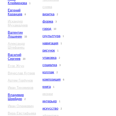
Клейменова
1
схема
Евгений
Казанцев
визитка
8
2
Искандер
форма
3
Мухамадеев
город
10
Валентин
скульптура
Лощинин
1
33
навигация
Александр
1
Штефанец
рисунок
1
Василий
упаковка
Сергеев
2
20
социалка
Егор Жгун
3
коллаж
Вячеслав Кутеев
2
композиция
Артем Горбунов
6
книга
Иван Тихомиров
1
иконки
Владимир
Шрейдер
2
интерьер
1
Иван Оленкевич
искусство
2
Вера Евстафьева
айдентика