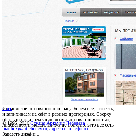
Ирландское инновационное рагу. Берем все, что есть,
сайт
и запихиваем на сайт в равных пропорциях. Сверху
обильно поливаем уникальной инновационностью,
© 1995–2026
Студия Артемия Лебедева
лидерством и модой. Нихуя не понятно, зато все есть.
mailbox@artlebedev.ru
,
адреса и телефоны
Заказать дизайн...