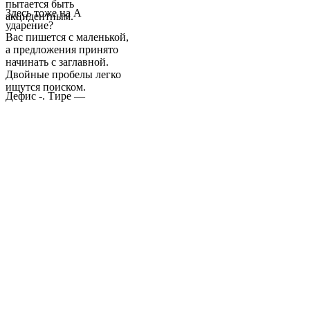
пытается быть
Здесь тоже на А
акцидентным.
ударение?
Вас пишется с маленькой,
а предложения принято
начинать с заглавной.
Двойные пробелы легко
ищутся поиском.
Дефис -. Тире —