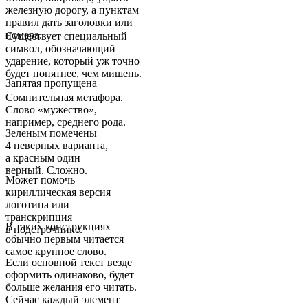
железную дорогу, а пунктам
правил дать заголовки или
номера.
Существует специальный
символ, обозначающий
ударение, который уж точно
будет понятнее, чем мишень.
Запятая пропущена
Сомнительная метафора.
Слово «мужество»,
например, среднего рода.
Зеленым помечены
4 неверных варианта,
а красным один
верный. Сложно.
Может помочь
кириллическая версия
логотипа или
транскрипция
В таких конструкциях
в подстрочнике.
обычно первым читается
самое крупное слово.
Если основной текст везде
оформить одинаково, будет
больше желания его читать.
Сейчас каждый элемент