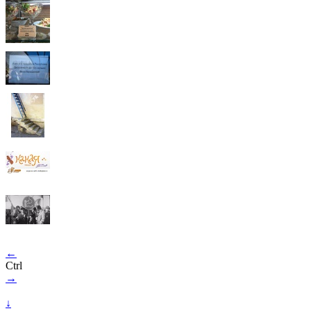
←
Ctrl
→
↓