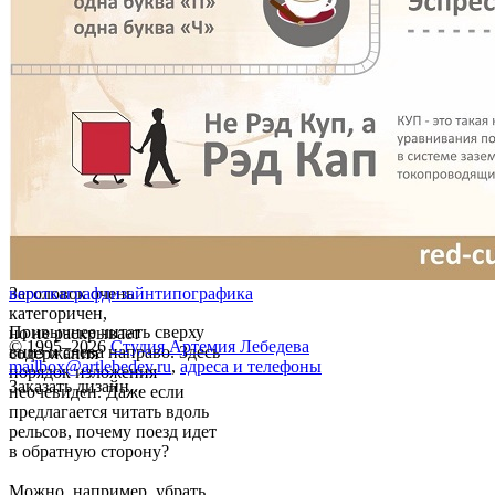
Заголовок очень
верстка
графдизайн
типографика
категоричен,
Привычнее читать сверху
но не раскрывает
© 1995–2026
Студия Артемия Лебедева
вниз и слева направо. Здесь
содержания
mailbox@artlebedev.ru
,
адреса и телефоны
порядок изложения
Заказать дизайн...
неочевиден. Даже если
предлагается читать вдоль
рельсов, почему поезд идет
в обратную сторону?
Можно, например, убрать