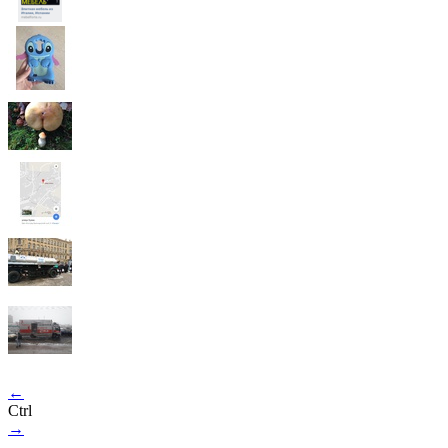
←
Ctrl
→