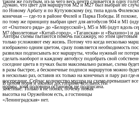
таким же голубым, из-за чего весь центр сливается в одну гол
Думаю, что цвет для маршрутов М2 и М27 был выбран не случа
по Новому Арбату и по Кутузовскому (ну, типа вдоль Филевско
конечная — где-то в районе Филей и Парка Победы. И похоже,
по тому же принципу выбран цвет для автобусов 904 и М1 (иду
от «Охотного ряда» до «Белорусской»), М5 и М6 (идут вдоль се
М7 (фиолетовые «Китай-город», «Таганская» и «Выхино») и да
Авторы схемы пытаются помочь пассажиру, но этим цветовым
только усложняют ему жизнь. Потому что когда несколько марш
изображено одним цветом, сразу появляется необходимость по
развилки подписывать все маршруты, чтобы нужный не потеря
сделать наоборот и каждому автобусу подобрать свой собствен
соседние цвета в пучках были максимально разные, схема будет
в разы быстрее, а бесконечные подписи маршрутов можно буде
в несколько раз, оставив их только на конечных и пару раз где-
посередине. Сейчас количество мусора на схеме превышает вс
В целом норм и иконки достопримечательностей
нормы, хотя половина остановок не подписана.
зачетные. Только я не понял, почему новая
высотка на Оружейном есть, а гостиницы
«Ленинградская» нет.