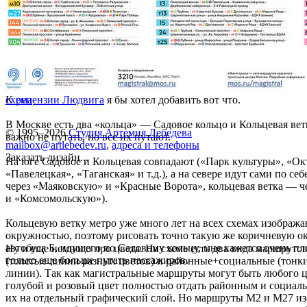
К
схема
рецензии Людвига
я бы хотел добавить вот что.
В Москве есть два «кольца» — Садовое кольцо и Кольцевая ве
© 1995–2026
Студия Артемия Лебедева
важно не путать, но все их путают.
mailbox@artlebedev.ru
,
адреса и телефоны
Заказать дизайн...
На юге Садовое и Кольцевая совпадают («Парк культуры», «Ок
«Павелецкая», «Таганская» и т.д.), а на севере идут сами по се
через «Маяковскую» и «Красные Ворота», кольцевая ветка — ч
и «Комсомольскую»).
Кольцевую ветку метро уже много лет на всех схемах изображ
окружностью, поэтому рисовать точно такую же коричневую о
автобуса Б, идущего по Садовому кольцу, мне кажется очень пл
Ну и еще немного про цвета. На схеме есть два вида маршруто
только еще больше путать пассажиров.
(толстые линии разных цветов) и районные+социальные (тонки
линии). Так как магистральные маршруты могут быть любого ц
голубой и розовый цвет полностью отдать районным и социал
их на отдельный графический слой. Но маршруты М2 и М27 и