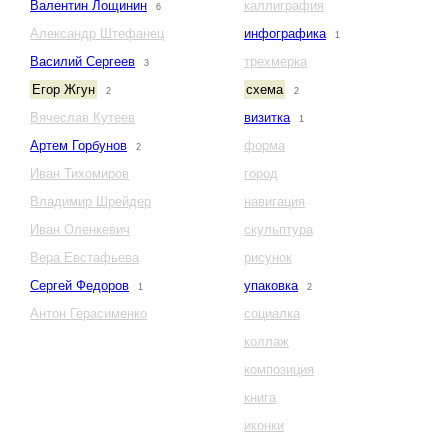
Валентин Лощинин
каллиграфия
6
Александр Штефанец
инфографика
1
Василий Сергеев
трехмерка
3
Егор Жгун
схема
2
2
Вячеслав Кутеев
визитка
1
Артем Горбунов
форма
2
Иван Тихомиров
город
Владимир Шрейдер
навигация
Иван Оленкевич
скульптура
Вера Евстафьева
рисунок
Сергей Федоров
упаковка
1
2
Антон Герасименко
социалка
коллаж
композиция
книга
иконки