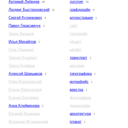
Артемий Лебедев
логотип
49
20
Людвиг Быстроновский
графдизайн
11
8
Сергей Кулинкович
иллюстрация
6
1
Павел Герасимчук
сайт
2
Эркен Кагаров
техдизайн
Илья Михайлов
объект
1
Олег Пащенко
шрифт
Таисия Лушенко
транспорт
2
Тимур Бурбаев
реклама
Алексей Шаршаков
типографика
4
1
Рома Воронежский
интерфейс
1
Елена Новоселова
верстка
1
Ксения Ерулевич
фотография
Анна Клейменова
промдизайн
2
Евгений Казанцев
архитектура
1
Искандер Мухамадеев
плакат
1