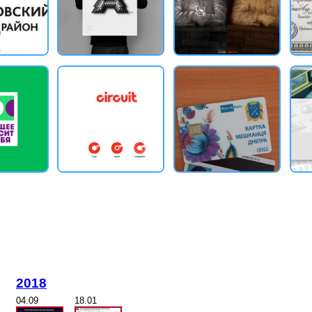
2018
04.09
18.01