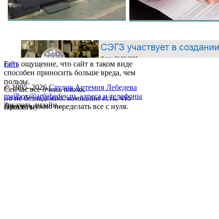
Есть ощущение, что сайт в таком виде
сайт
способен приносить больше вреда, чем
пользы.
© 1995–2026
Студия Артемия Лебедева
Сейчас все очень плохо,
mailbox@artlebedev.ru
,
адреса и телефоны
но не безнадежно: компании есть, что
Заказать дизайн...
Просто нужно переделать все с нуля.
показать.