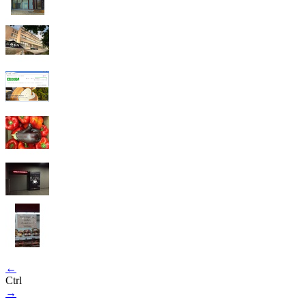
←
Ctrl
→